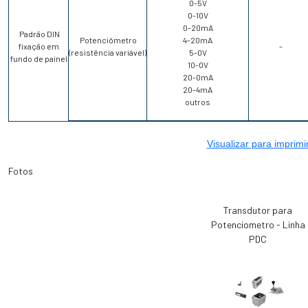
0-5V
0-10V
0-20mA
Padrão DIN
Potenciômetro
4-20mA
fixação em
-
(resistência variável)
5-0V
fundo de painel
10-0V
20-0mA
20-4mA
outros
Visualizar para imprimi
Fotos
Transdutor para
Potenciometro - Linha
PDC